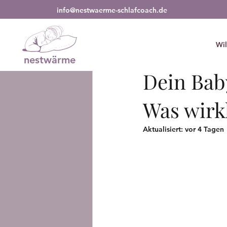
info@nestwaerme-schlafcoach.de
All Posts
Babyschlaf
Kleinkin
Wi
nestwärme
Nestwärme Schlaf
Dein Bab
Was wirk
Aktualisiert:
vor 4 Tagen