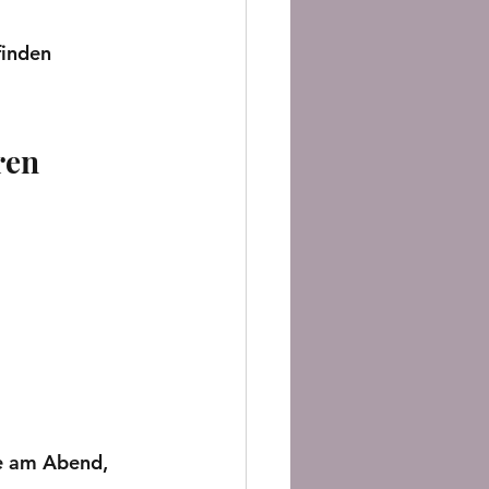
inden 
ren
e am Abend, 