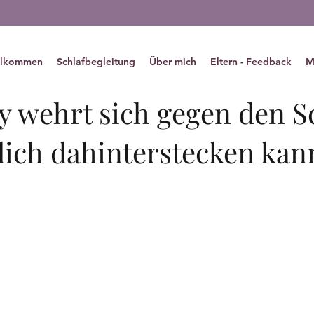
derschlaf
llkommen
Schlafbegleitung
Über mich
Eltern - Feedback
M
coach
7. Juni
3 Min. Lesezeit
y wehrt sich gegen den S
lich dahinterstecken kan